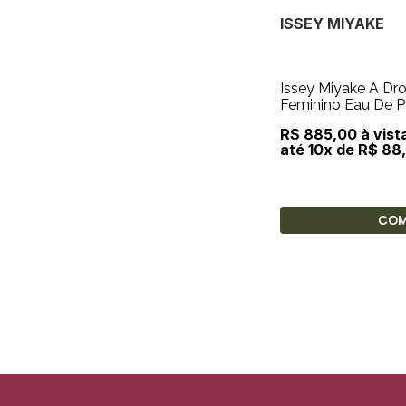
ISSEY MIYAKE
Issey Miyake A Dro
Feminino Eau De Parfum 90ml +
Creme Para Mãos 5
R$ 885,00 à vist
até 10x de R$ 88
CO