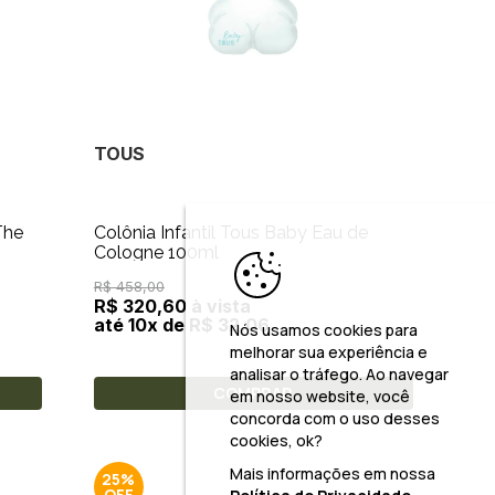
TOUS
The
Colônia Infantil Tous Baby Eau de
Cologne 100ml
R$ 458,00
R$ 320,60 à vista
até 10x de R$ 32,06
Nós usamos cookies para
melhorar sua experiência e
analisar o tráfego. Ao navegar
COMPRAR
em nosso website, você
concorda com o uso desses
cookies, ok?
Mais informações em nossa
25%