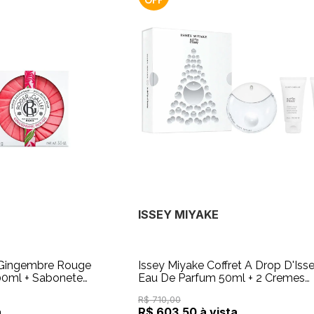
ISSEY MIYAKE
t Gingembre Rouge
Issey Miyake Coffret A Drop D'Iss
00ml + Sabonete
Eau De Parfum 50ml + 2 Cremes
Hidratantes Para As Mãos 50ml
R$ 710,00
a
R$ 603,50 à vista