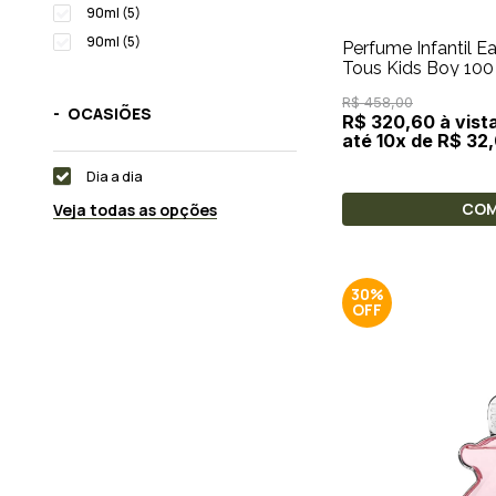
90ml (5)
90ml (5)
Perfume Infantil Ea
Tous Kids Boy 100
R$ 458,00
OCASIÕES
R$ 320,60 à vist
até 10x de R$ 32
Dia a dia
CO
Veja todas as opções
30%