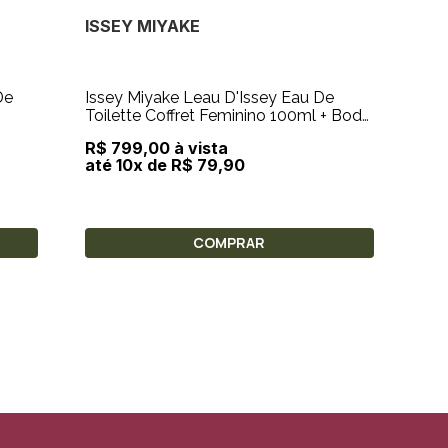
ISSEY MIYAKE
De
Issey Miyake Leau D'Issey Eau De
Toilette Coffret Feminino 100ml + Body
Lotion 50ml + Travel Size 10
R$ 799,00 à vista
até 10x de R$ 79,90
COMPRAR