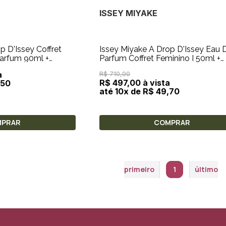
ISSEY MIYAKE
p D'Issey Coffret
Issey Miyake A Drop D'Issey Eau 
Parfum Coffret Feminino I 50ml +
0ml + Miniatur
Creme Para As Mãos 50ml
a
R$ 710,00
R$ 497,00 à vista
,50
até 10x de R$ 49,70
MPRAR
COMPRAR
primeiro
1
último