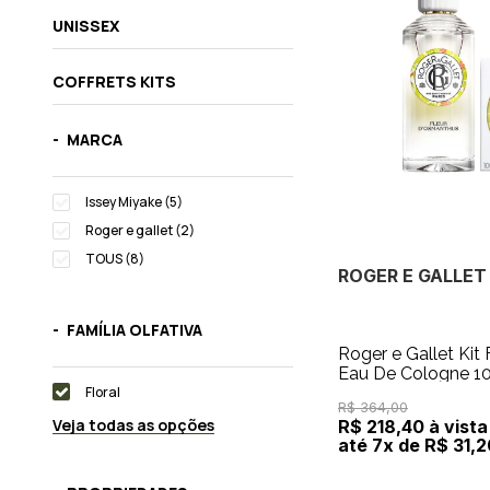
UNISSEX
COFFRETS KITS
MARCA
Issey Miyake (5)
Roger e gallet (2)
TOUS (8)
ROGER E GALLET
FAMÍLIA OLFATIVA
Roger e Gallet Kit
Eau De Cologne 1
Floral
100g
R$ 364,00
Veja todas as opções
R$ 218,40 à vista
até 7x de R$ 31,2