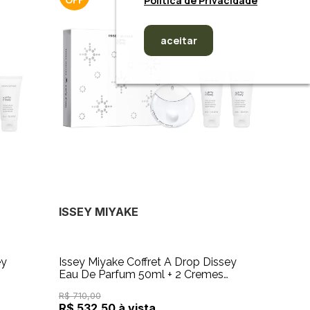
Política de Privacidade
aceitar
ISSEY MIYAKE
ey
Issey Miyake Coffret A Drop Dissey
Eau De Parfum 50ml + 2 Cremes
Hidratantes Para As Mãos 50ml
R$ 710,00
R$ 532,50 à vista