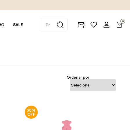
0
HO
SALE
Ordenar por:
30%