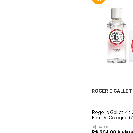
ROGER E GALLET
Roger e Gallet Ki
Eau De Cologne 1
100g
R$ 340,00
R$ 204,00 à vist