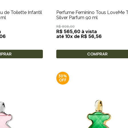
u de Toilette Infantil
Perfume Feminino Tous LoveMe 
 ml
Silver Parfum 90 ml
R$ 808,00
a
R$ 565,60 à vista
,06
até 10x de R$ 56,56
MPRAR
COMPRAR
30%