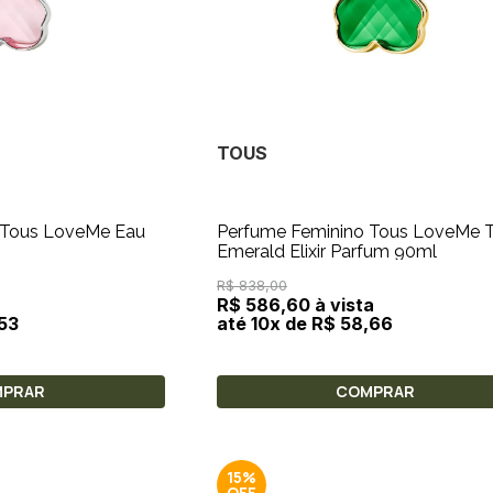
TOUS
 Tous LoveMe Eau
Perfume Feminino Tous LoveMe 
Emerald Elixir Parfum 90ml
R$ 838,00
a
R$ 586,60 à vista
,53
até 10x de R$ 58,66
MPRAR
COMPRAR
15%