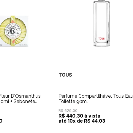
TOUS
 Fleur D'Osmanthus
Perfume Compartilhável Tous Eau
00ml + Sabonete
Toilette 90ml
R$ 629,00
R$ 440,30 à vista
0
até 10x de R$ 44,03