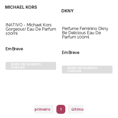
MICHAEL KORS
DKNY
INATIVO - Michael Kors
Perfume Feminino Dkny
Gorgeous! Eau De Parfum
Be Delicious Eau De
100ml
Parfum 100ml
Em Breve
Em Breve
AVISE-ME QUANDO
CHEGAR
AVISE-ME QUANDO
CHEGAR
primeiro
1
último