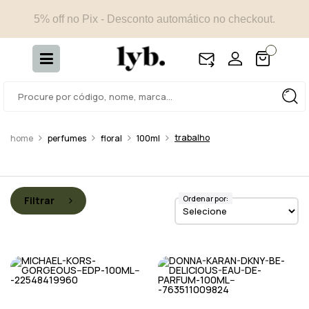
5% off no Pix - Desconto automático no checkout.
trabalho
perfumes
floral
100ml
Ordenar por:
Filtrar