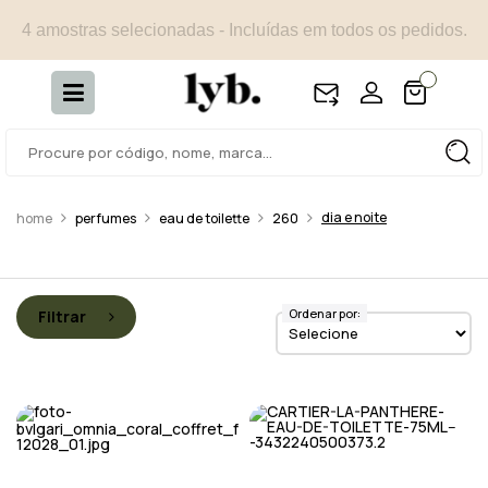
4 amostras selecionadas - Incluídas em todos os pedidos.
dia e noite
perfumes
eau de toilette
260
Ordenar por:
Filtrar