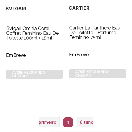
CARTIER
BVLGARI
Cartier La Panthere Eau
Bvlgari Omnia Coral
De Toilette - Perfume
Coffret Feminino Eau De
Feminino 75ml
Toilette 100ml + 15ml
Em Breve
Em Breve
AVISE-ME QUANDO
AVISE-ME QUANDO
CHEGAR
CHEGAR
primeiro
1
último