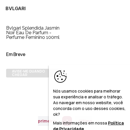
BVLGARI
Bvlgari Splendida Jasmin
Noir Eau De Parfum -
Perfume Feminino 100ml
Em Breve
AVISE-ME QUANDO
CHEGAR
Nós usamos cookies para melhorar
sua experiência e analisar o tráfego.
Ao navegar em nosso website, você
concorda com o uso desses cookies,
ok?
primeiro
1
último
Mais informações em nossa
Política
de Privacidade