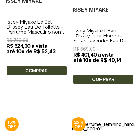
ISSEY MIYAKE
ISSEY MIYAKE
Issey Miyake Le Sel
D'Issey Eau De Toilette -
Issey Miyake L'Eau
Perfume Masculino 50ml
D'Issey Pour Homme
R$ 749,00
Solar Lavender Eau De
R$ 524,30 à vista
Toilette - Perfume
R$ 669,00
Masculino 50ml
até 10x de R$ 52,43
R$ 401,40 à vista
até 10x de R$ 40,14
COMPRAR
COMPRAR
15%
25%