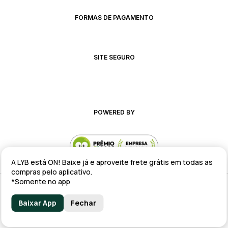
FORMAS DE PAGAMENTO
SITE SEGURO
POWERED BY
A LYB está ON! Baixe já e aproveite frete grátis em todas as
compras pelo aplicativo.
*Somente no app
Alteração de preços e condições comerciais estão sujeitas a alteração
sem aviso prévio.
Baixar App
Fechar
lyb @ 2025 - Av. Talma Rodrigues Ribeiro, 147 - Galpão 02 MOD
A/B/C/D/E, Sala 09 Serra - ES CEP: 29173-795 - CNPJ: 43.008.535/0001-11