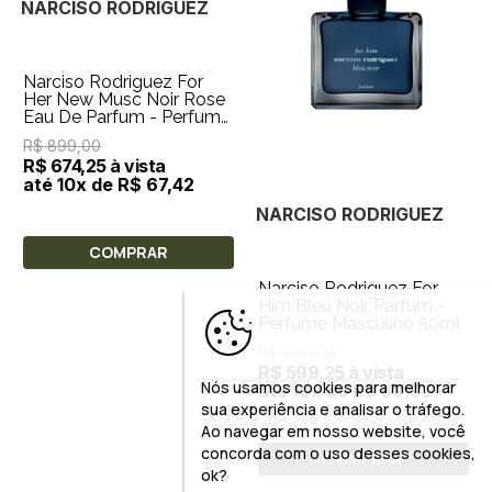
NARCISO RODRIGUEZ
Narciso Rodriguez For
Her New Musc Noir Rose
Eau De Parfum - Perfume
Feminino 50ml
R$ 899,00
R$ 674,25 à vista
até 10x de R$ 67,42
NARCISO RODRIGUEZ
COMPRAR
Narciso Rodriguez For
Him Bleu Noir Parfum -
Perfume Masculino 50ml
R$ 799,00
R$ 599,25 à vista
Nós usamos cookies para melhorar
até 10x de R$ 59,92
sua experiência e analisar o tráfego.
Ao navegar em nosso website, você
concorda com o uso desses cookies,
COMPRAR
ok?