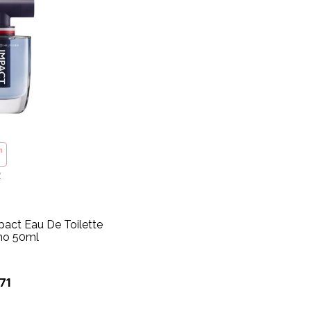
m
R
pact Eau De Toilette
no 50ml
71