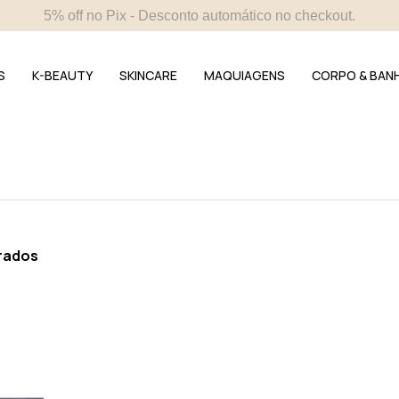
4 amostras selecionadas - Incluídas em todos os pedidos.
S
K-BEAUTY
SKINCARE
MAQUIAGENS
CORPO & BAN
rados