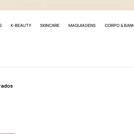
4 amostras selecionadas - Incluídas em todos os pedidos.
S
K-BEAUTY
SKINCARE
MAQUIAGENS
CORPO & BAN
rados