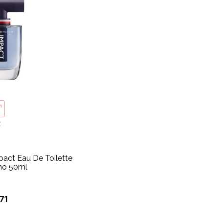
m
R
pact Eau De Toilette
no 50ml
71