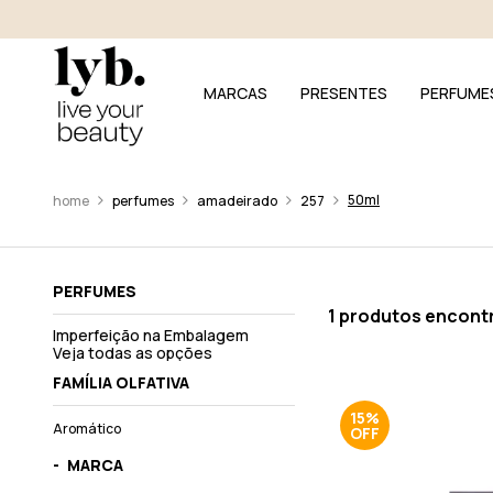
MARCAS
PRESENTES
PERFUME
50ml
perfumes
amadeirado
257
PERFUMES
1 produtos encont
Imperfeição na Embalagem
Veja todas as opções
FAMÍLIA OLFATIVA
15%
Aromático
MARCA