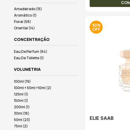
CO
Amadeirado (15)
Aromático (1)
Floral (58)
30%
Oriental (14)
CONCENTRAÇÃO
Eau De Parfum (84)
Eau De Toilette (1)
VOLUMETRIA
100ml (19)
100ml + 50ml +10ml (2)
125ml (1)
150ml (1)
200ml (1)
30ml (18)
ELIE SAAB
50ml (23)
75ml (2)