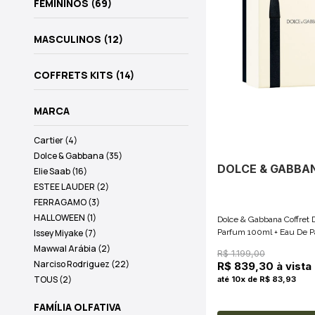
FEMININOS (69)
MASCULINOS (12)
COFFRETS KITS (14)
MARCA
Cartier (4)
Dolce & Gabbana (35)
DOLCE & GABBA
Elie Saab (16)
ESTEE LAUDER (2)
FERRAGAMO (3)
HALLOWEEN (1)
Dolce & Gabbana Coffret 
Issey Miyake (7)
Parfum 100ml + Eau De 
Mawwal Arábia (2)
R$ 1.199,00
Narciso Rodriguez (22)
R$ 839,30 à vista
TOUS (2)
até 10x de R$ 83,93
FAMÍLIA OLFATIVA