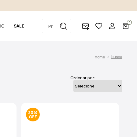
0
HO
SALE
busca
Ordenar por:
30%