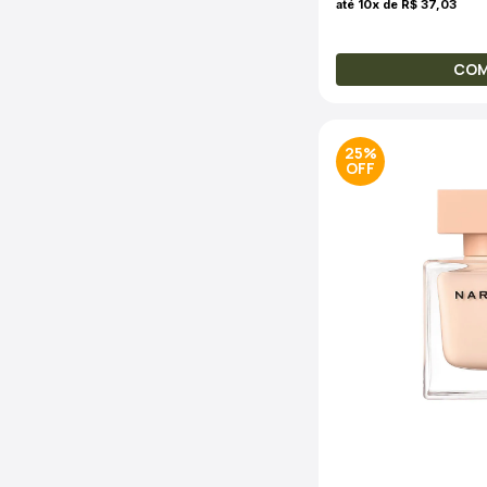
até 10x de R$ 37,03
CO
25%