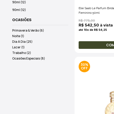
90ml (12)
Elie Saab Le Parfum Brid
90ml (12)
Feminino 50ml
OCASIÕES
R$ 775,00
R$ 542,50 à vista
até 10x de R$ 54,25
Primavera & Verão (6)
Noite (1)
Dia A Dia (25)
CO
Lazer (1)
Trabalho (2)
Ocasiões Especiais (8)
30%