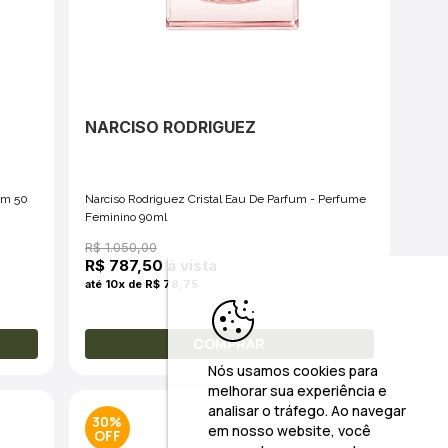
NARCISO RODRIGUEZ
um 50
Narciso Rodriguez Cristal Eau De Parfum - Perfume
Feminino 90ml
R$ 1.050,00
R$ 787,50 à vista
até 10x de R$ 78,75
COMPRAR
Nós usamos cookies para
melhorar sua experiência e
analisar o tráfego. Ao navegar
30%
em nosso website, você