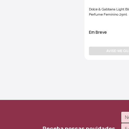
Dolce & Gabbana Light Blue Eau De Toilette -
Perfume Feminino 25ml
Em Breve
AVISE-ME Q
Receba nossas novidades