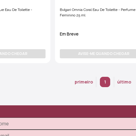
Bvlgari Omnia Coral Eau De Toilette - Perfume
Feminino 25 ml
Em Breve
UANDO CHEGAR
AVISE-ME QUANDO CHEGAR
primeiro
1
último