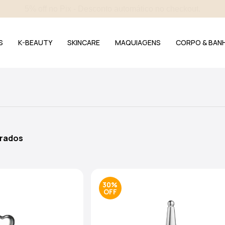
4 amostras selecionadas - Incluídas em todos os pedidos.
S
K-BEAUTY
SKINCARE
MAQUIAGENS
CORPO & BAN
trados
30%