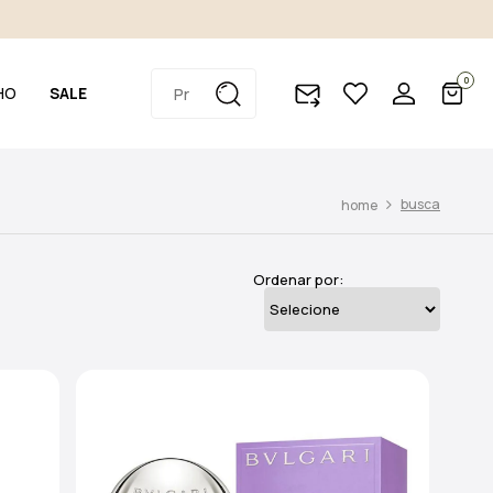
0
HO
SALE
busca
Ordenar por: