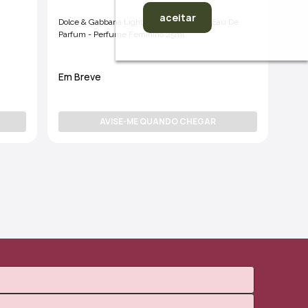
aceitar
Dolce & Gabbana Light Blue Eau Intense Eau De
Parfum - Perfume Feminino 25ml
Em Breve
AVISE-ME QUANDO CHEGAR