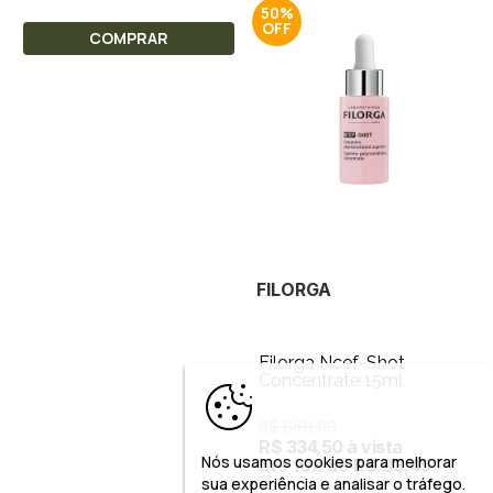
50%
COMPRAR
FILORGA
Filorga Ncef-Shot
Concentrate 15ml
R$ 669,00
R$ 334,50 à vista
Nós usamos cookies para melhorar
até 10x de R$ 33,45
sua experiência e analisar o tráfego.