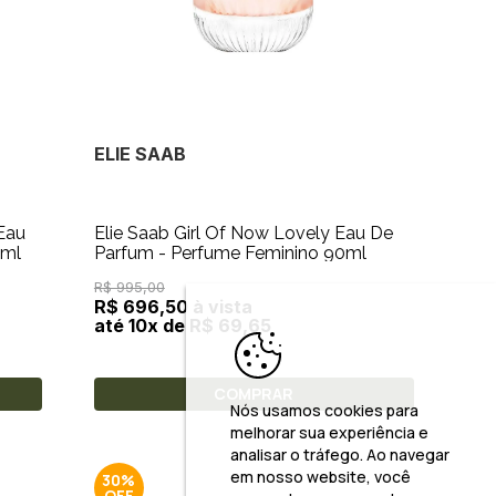
ELIE SAAB
 Eau
Elie Saab Girl Of Now Lovely Eau De
0ml
Parfum - Perfume Feminino 90ml
R$ 995,00
R$ 696,50 à vista
até 10x de R$ 69,65
COMPRAR
Nós usamos cookies para
melhorar sua experiência e
analisar o tráfego. Ao navegar
em nosso website, você
30%