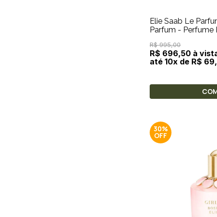
Elie Saab Le Parfu
Parfum - Perfume
R$ 995,00
R$ 696,50 à vist
até 10x de R$ 69
CO
30%