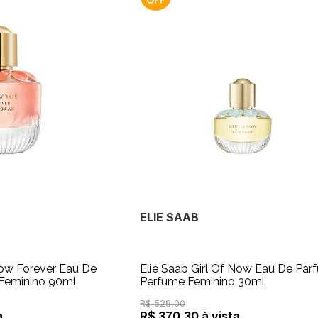
ELIE SAAB
Now Forever Eau De
Elie Saab Girl Of Now Eau De Par
 Feminino 90ml
Perfume Feminino 30ml
R$ 529,00
a
R$ 370,30 à vista