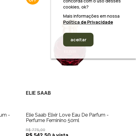
concorda com o uso desses
cookies, ok?
Mais informações em nossa
Política de Privacidade
aceitar
ELIE SAAB
fum -
Elie Saab Elixir Love Eau De Parfum -
Perfume Feminino 50ml
R$ 775,00
R$ 542,50 à vista