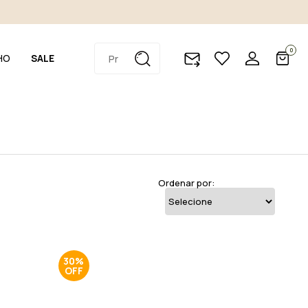
0
HO
SALE
Ordenar por:
30%