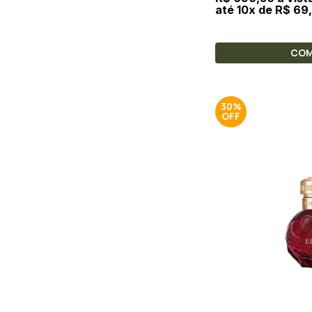
até 10x de R$ 69
CO
30%