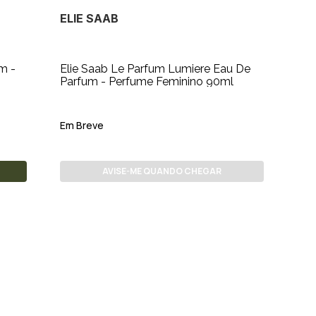
ELIE SAAB
m -
Elie Saab Le Parfum Lumiere Eau De
Parfum - Perfume Feminino 90ml
Em Breve
AVISE-ME QUANDO CHEGAR