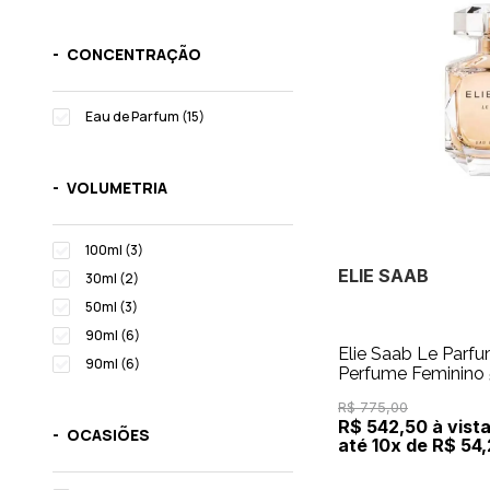
CONCENTRAÇÃO
Eau de Parfum (15)
VOLUMETRIA
100ml (3)
ELIE SAAB
30ml (2)
50ml (3)
90ml (6)
Elie Saab Le Parf
90ml (6)
Perfume Feminino
R$ 775,00
R$ 542,50 à vist
OCASIÕES
até 10x de R$ 54