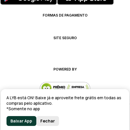
FORMAS DE PAGAMENTO
SITE SEGURO
POWERED BY
A LYB está ON! Baixe já e aproveite frete grátis em todas as
compras pelo aplicativo.
*Somente no app
Alteração de preços e condições comerciais estão sujeitas a alteração
sem aviso prévio.
Baixar App
Fechar
lyb @ 2025 - Av. Talma Rodrigues Ribeiro, 147 - Galpão 02 MOD