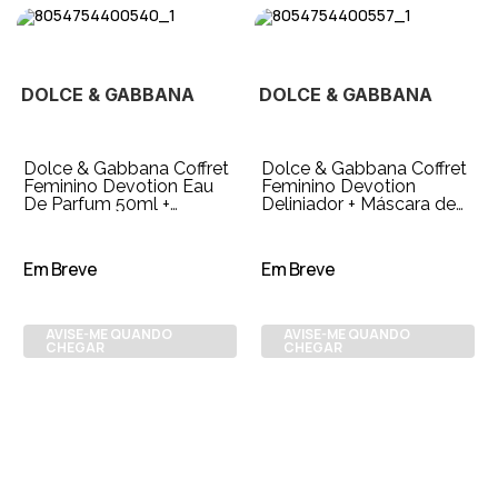
DOLCE & GABBANA
DOLCE & GABBANA
Dolce & Gabbana Coffret
Dolce & Gabbana Coffret
Feminino Devotion Eau
Feminino Devotion
De Parfum 50ml +
Deliniador + Máscara de
Miniatura Máscara de
Cílios + Miniatura Eau De
Cílios + Travel
Parfum
Em Breve
Em Breve
AVISE-ME QUANDO
AVISE-ME QUANDO
CHEGAR
CHEGAR