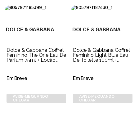
DOLCE & GABBANA
DOLCE & GABBANA
Dolce & Gabbana Coffret
Dolce & Gabbana Coffret
Feminino The One Eau De
Feminino Light Blue Eau
Parfum 75ml + Loção
De Toilette 100ml +
para o Corpo 50ml +
Creme para o Corpo 50ml
Travel Size
Em Breve
Em Breve
AVISE-ME QUANDO
AVISE-ME QUANDO
CHEGAR
CHEGAR