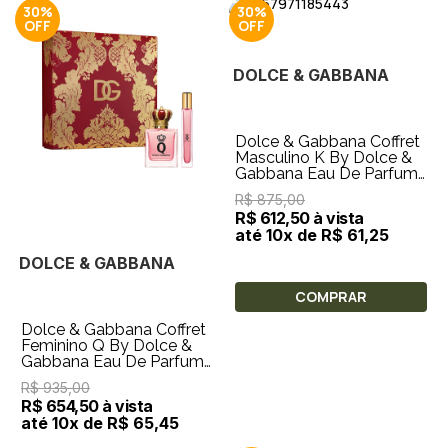
30%
30%
DOLCE & GABBANA
Dolce & Gabbana Coffret
Masculino K By Dolce &
Gabbana Eau De Parfum
50ml + Gel de Banho
R$ 875,00
50ml
R$ 612,50 à vista
até 10x de R$ 61,25
DOLCE & GABBANA
COMPRAR
Dolce & Gabbana Coffret
Feminino Q By Dolce &
Gabbana Eau De Parfum
50ml + Travel Size 10ml
R$ 935,00
R$ 654,50 à vista
até 10x de R$ 65,45