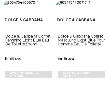
DOLCE & GABBANA
DOLCE & GABBANA
Dolce & Gabbana Coffret
Dolce & Gabbana Coffret
Feminino Light Blue Eau
Masculino Light Blue Pour
De Toilette 100ml +
Homme Eau De Toilette
Loção para o Corpo 50ml
125ml + Gel de Banho
+ Travel
50ml +T
Em Breve
Em Breve
AVISE-ME QUANDO
AVISE-ME QUANDO
CHEGAR
CHEGAR