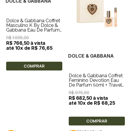
DOLCE & GABBANA
Dolce & Gabbana Coffret
Masculino K By Dolce &
Gabbana Eau De Parfum
100ml + Gel de Banho
R$ 1.095,00
50ml + Cre
R$ 766,50 à vista
até 10x de R$ 76,65
DOLCE & GABBANA
COMPRAR
Dolce & Gabbana Coffret
Feminino Devotion Eau
De Parfum 50ml + Travel
Size 10ml
R$ 975,00
R$ 682,50 à vista
até 10x de R$ 68,25
COMPRAR