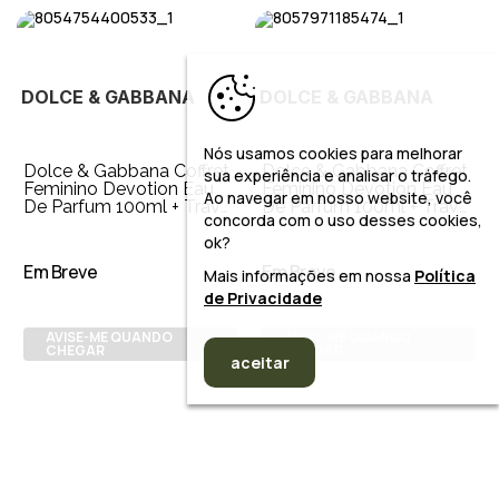
DOLCE & GABBANA
DOLCE & GABBANA
Nós usamos cookies para melhorar
Dolce & Gabbana Coffret
Dolce & Gabbana Coffret
sua experiência e analisar o tráfego.
Feminino Devotion Eau
Feminino Devotion Eau
Ao navegar em nosso website, você
De Parfum 100ml + Travel
De Parfum 100ml + Travel
concorda com o uso desses cookies,
Size 10ml + Miniatura
Size 10ml
ok?
Em Breve
Em Breve
Mais informações em nossa
Política
de Privacidade
AVISE-ME QUANDO
AVISE-ME QUANDO
CHEGAR
CHEGAR
aceitar