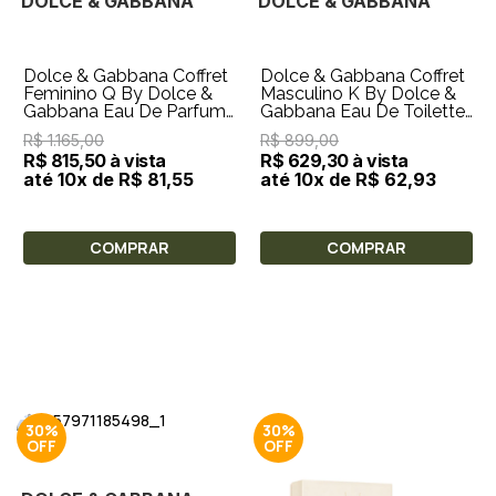
DOLCE & GABBANA
DOLCE & GABBANA
Dolce & Gabbana Coffret
Dolce & Gabbana Coffret
Feminino Q By Dolce &
Masculino K By Dolce &
Gabbana Eau De Parfum
Gabbana Eau De Toilette
100ml + Travel Size 10ml
100ml + Creme de Barbiar
R$ 1.165,00
R$ 899,00
+ Minia
50ml
R$ 815,50 à vista
R$ 629,30 à vista
até 10x de R$ 81,55
até 10x de R$ 62,93
COMPRAR
COMPRAR
30%
30%