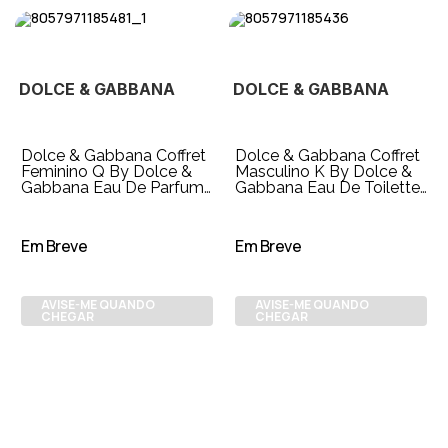
DOLCE & GABBANA
DOLCE & GABBANA
Dolce & Gabbana Coffret
Dolce & Gabbana Coffret
Feminino Q By Dolce &
Masculino K By Dolce &
Gabbana Eau De Parfum
Gabbana Eau De Toilette
100ml + Travel Size 10ml
100ml + Gel de Banho
50ml + P
Em Breve
Em Breve
AVISE-ME QUANDO
AVISE-ME QUANDO
CHEGAR
CHEGAR