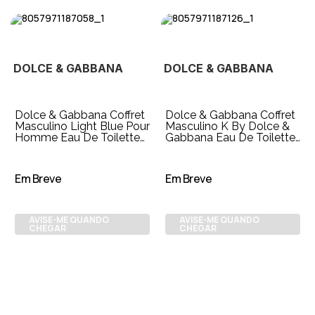
DOLCE & GABBANA
DOLCE & GABBANA
Dolce & Gabbana Coffret
Dolce & Gabbana Coffret
Masculino Light Blue Pour
Masculino K By Dolce &
Homme Eau De Toilette
Gabbana Eau De Toilette
125ml + 40ml
100ml + Gel de Banho
50ml + T
Em Breve
Em Breve
AVISE-ME QUANDO
AVISE-ME QUANDO
CHEGAR
CHEGAR