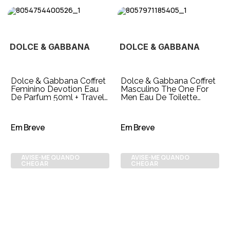
DOLCE & GABBANA
DOLCE & GABBANA
Dolce & Gabbana Coffret
Dolce & Gabbana Coffret
Feminino Devotion Eau
Masculino The One For
De Parfum 50ml + Travel
Men Eau De Toilette
Size 10ml
100ml + 50ml
Em Breve
Em Breve
AVISE-ME QUANDO
AVISE-ME QUANDO
CHEGAR
CHEGAR