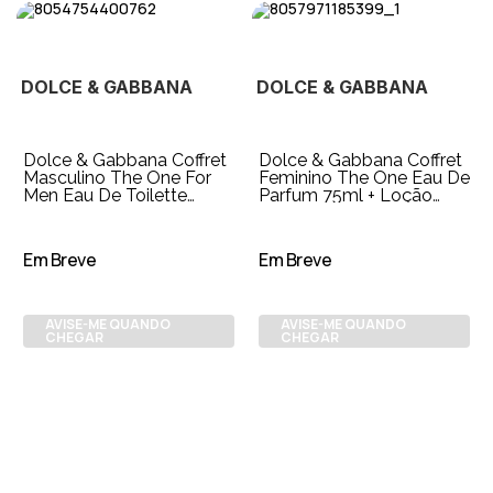
DOLCE & GABBANA
DOLCE & GABBANA
Dolce & Gabbana Coffret
Dolce & Gabbana Coffret
Masculino The One For
Feminino The One Eau De
Men Eau De Toilette
Parfum 75ml + Loção
100ml + Creme de Barbiar
para o Corpo 50ml +
50ml + Ge
Travel Size
Em Breve
Em Breve
AVISE-ME QUANDO
AVISE-ME QUANDO
CHEGAR
CHEGAR