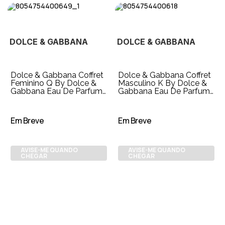
DOLCE & GABBANA
DOLCE & GABBANA
Dolce & Gabbana Coffret
Dolce & Gabbana Coffret
Feminino Q By Dolce &
Masculino K By Dolce &
Gabbana Eau De Parfum
Gabbana Eau De Parfum
50ml + Miniatura
100ml + K Creme de
Barbiar 50ml
Em Breve
Em Breve
AVISE-ME QUANDO
AVISE-ME QUANDO
CHEGAR
CHEGAR