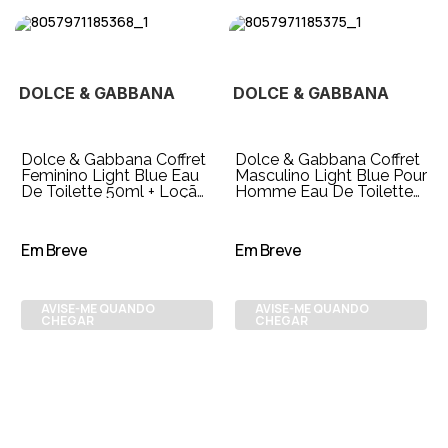
DOLCE & GABBANA
DOLCE & GABBANA
Dolce & Gabbana Coffret
Dolce & Gabbana Coffret
Feminino Light Blue Eau
Masculino Light Blue Pour
De Toilette 50ml + Loção
Homme Eau De Toilette
para o Corpo 50ml
125ml + Travel Size 10ml
Em Breve
Em Breve
AVISE-ME QUANDO
AVISE-ME QUANDO
CHEGAR
CHEGAR