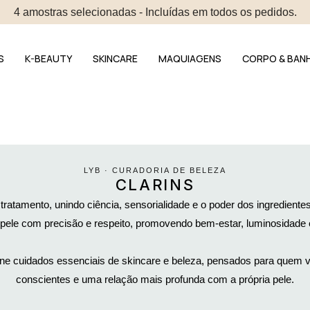
4 amostras selecionadas - Incluídas em todos os pedidos.
S
K-BEAUTY
SKINCARE
MAQUIAGENS
CORPO & BAN
LYB · CURADORIA DE BELEZA
CLARINS
 tratamento, unindo ciência, sensorialidade e o poder dos ingrediente
pele com precisão e respeito, promovendo bem-estar, luminosidade e 
úne cuidados essenciais de skincare e beleza, pensados para quem val
conscientes e uma relação mais profunda com a própria pele.