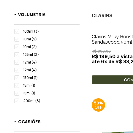
VOLUMETRIA
CLARINS
100ml (3)
Clarins Milky Boos
10ml (2)
Sandalwood 50ml
10ml (2)
R$ 399,00
125ml (2)
R$ 199,50 à vista
até 6x de R$ 33,
12ml (4)
12ml (4)
150ml (1)
CO
15ml (1)
15ml (1)
200ml (8)
50%
30ml (16)
50ml (6)
OCASIÕES
5ml (1)
75ml (1)