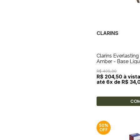
CLARINS
Clarins Everlastin
Amber - Base L
R$ 409,00
R$ 204,50 à vist
até 6x de R$ 34,
CO
50%