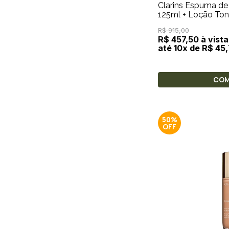
Clarins Espuma de
125ml + Loção Toni
200ml + Óleo de 
R$ 915,00
R$ 457,50 à vista
até 10x de R$ 45
CO
50%