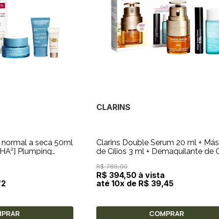
CLARINS
e normal a seca 50ml
Clarins Double Serum 20 ml + Má
[HA²] Plumping
de Cílios 3 ml + Demaquilante de 
SOS Primer
30 ml
R$ 789,00
a
R$ 394,50 à vista
72
até 10x de R$ 39,45
MPRAR
COMPRAR