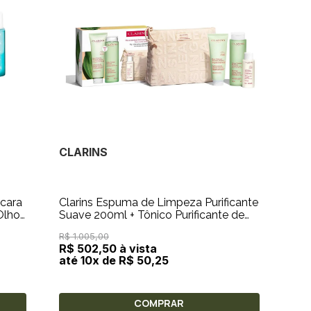
CLARINS
scara
Clarins Espuma de Limpeza Purificante
Olhos
Suave 200ml + Tônico Purificante de
125 ml + Leite de Limpeza
R$ 1.005,00
R$ 502,50 à vista
até 10x de R$ 50,25
COMPRAR