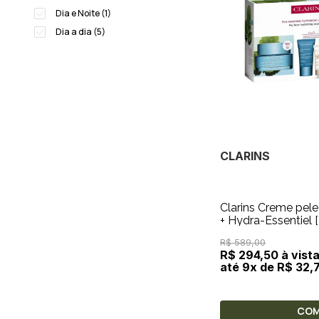
Dia e Noite (1)
Dia a dia (5)
CLARINS
Clarins Creme pel
+ Hydra-Essentiel 
Night Care 15ml + 
R$ 589,00
R$ 294,50 à vist
até 9x de R$ 32,
CO