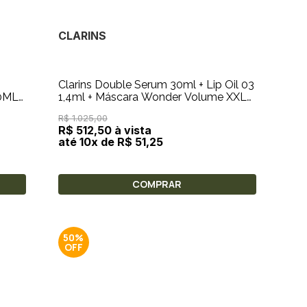
CLARINS
Clarins Double Serum 30ml + Lip Oil 03
0ML
1,4ml + Máscara Wonder Volume XXL
3ml + Amostra 0,9ml + Bolsa
R$ 1.025,00
R$ 512,50 à vista
até 10x de R$ 51,25
COMPRAR
50%