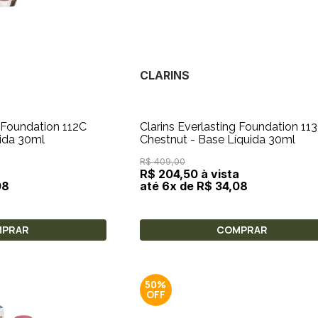
CLARINS
g Foundation 112C
Clarins Everlasting Foundation 11
íquida 30ml
Chestnut - Base Líquida 30ml
R$ 409,00
a
R$ 204,50 à vista
08
até 6x de R$ 34,08
MPRAR
COMPRAR
50%