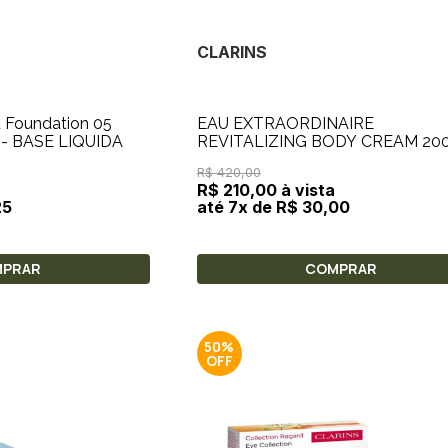
CLARINS
t Foundation 05
EAU EXTRAORDINAIRE
 - BASE LIQUIDA
REVITALIZING BODY CREAM 20
- CREME CORPORAL
R$ 420,00
REVITALIZANTE
R$ 210,00 à vista
25
até 7x de R$ 30,00
MPRAR
COMPRAR
50%