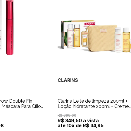
CLARINS
Brow Double Fix
Clarins Leite de limpeza 200ml +
Loção hidratante 200ml + Creme
Esfoliante 15ml + Nécessaire
R$ 699,00
a
R$ 349,50 à vista
08
até 10x de R$ 34,95