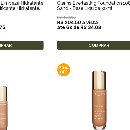
 Limpeza Hidratante
Clarins Everlasting Foundation 1
ficante Hidratante
Sand - Base Líquida 30ml
Limpeza
R$ 409,00
R$ 204,50 à vista
,75
até 6x de R$ 34,08
MPRAR
COMPRAR
50%