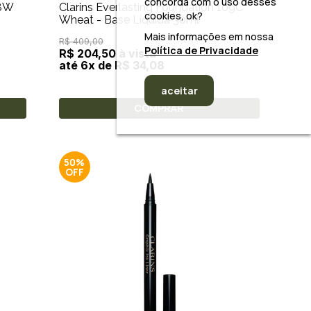
concorda com o uso desses
08W
Clarins Everlasting Foundation 109C
cookies, ok?
Wheat - Base Líquida 30ml
Mais informações em nossa
R$ 409,00
Política de Privacidade
R$ 204,50 à vista
até 6x de R$ 34,08
aceitar
COMPRAR
50%