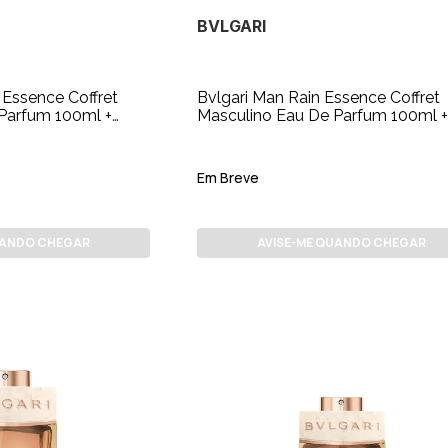
BVLGARI
Essence Coffret
Bvlgari Man Rain Essence Coffret
Parfum 100ml +
Masculino Eau De Parfum 100ml +
15ml
Em Breve
UANDO CHEGAR
AVISE-ME QUANDO CHEGAR