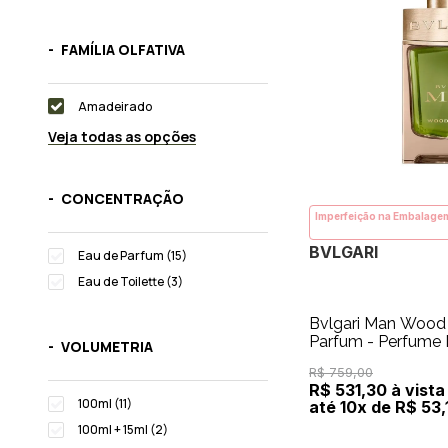
FAMÍLIA OLFATIVA
Amadeirado
Veja todas as opções
CONCENTRAÇÃO
Imperfeição na Embalage
BVLGARI
Eau de Parfum (15)
Eau de Toilette (3)
Bvlgari Man Wood
Parfum - Perfume
VOLUMETRIA
R$ 759,00
R$ 531,30 à vista
100ml (11)
até 10x de R$ 53,
100ml + 15ml (2)