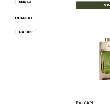
60ml (3)
CO
OCASIÕES
Dia a dia (2)
BVLGARI