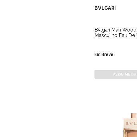
BVLGARI
Bvlgari Man Wood 
Masculino Eau De 
15ml
Em Breve
AVISE-ME Q