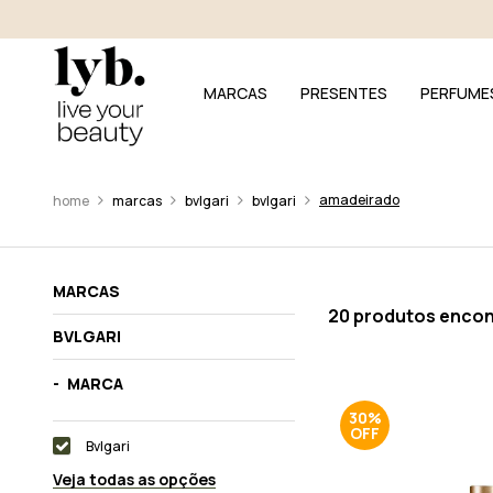
MARCAS
PRESENTES
PERFUME
amadeirado
marcas
bvlgari
bvlgari
MARCAS
20 produtos enco
BVLGARI
MARCA
30%
Bvlgari
Veja todas as opções