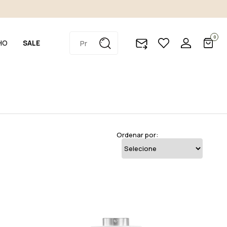
0
HO
SALE
Ordenar por: