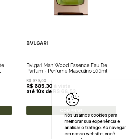
BVLGARI
De
Bvlgari Man Wood Essence Eau De
l
Parfum - Perfume Masculino 100ml
R$ 979,00
R$ 685,30 à vista
até 10x de R$ 68,53
COMPRAR
Nós usamos cookies para
melhorar sua experiência e
analisar o tráfego. Ao navegar
em nosso website, você