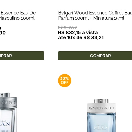
 Essence Eau De
Bvlgari Wood Essence Coffret Ea
Masculino 100ml
Parfum 100ml + Miniatura 15ml
a
R$ 979,00
R$ 832,15 à vista
,90
até 10x de R$ 83,21
MPRAR
COMPRAR
30%