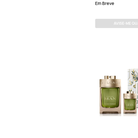
Em Breve
AVISE-ME Q