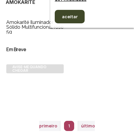
AMOKARITÉ
aceitar
Amokarité Iluminador
Sólido Multifuncional rose
5g
Em Breve
AVISE-ME QUANDO
CHEGAR
primeiro
1
último