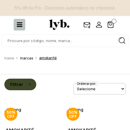
5% off no Pix - Desconto automático no checkout.
amokarité
marcas
Ordenar por:
Filtrar
50%
50%